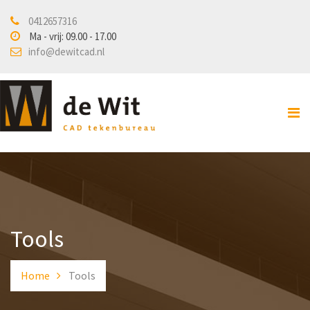
0412657316
Home
Ma - vrij: 09.00 - 17.00
info@dewitcad.nl
Over ons
Diensten
Veiligheidstekenwerk
Bouwkundige en
installatietekeningen
Design en Engineering
3D scannen / printen
Tools
Projecten
Home
Tools
Nieuws