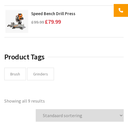
was:
is:
£99.99.
£79.99.
Speed Bench Drill Press
Oorspronkelijke
Huidige
£
79.99
£
99.99
prijs
prijs
was:
is:
£99.99.
£79.99.
Product Tags
Brush
Grinders
Showing all 9 results