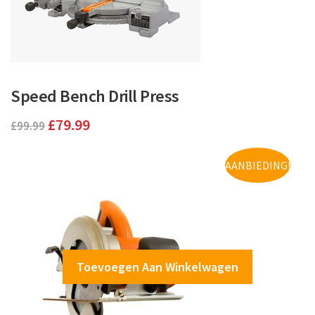
Speed Bench Drill Press
Oorspronkelijke
Huidige
£
79.99
£
99.99
prijs
prijs
AANBIEDING!
was:
is:
£99.99.
£79.99.
Toevoegen Aan Winkelwagen