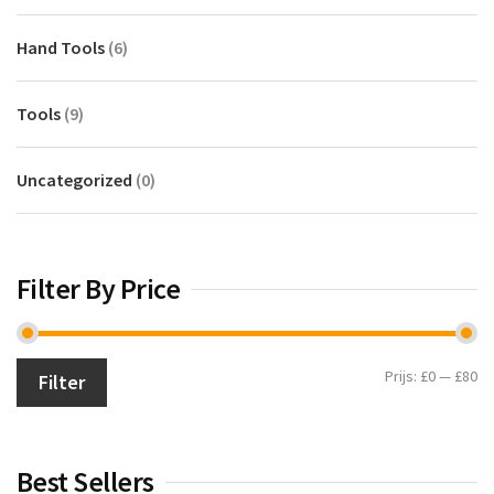
Hand Tools
(6)
Tools
(9)
Uncategorized
(0)
Filter By Price
Min.
Max.
Prijs:
£0
—
£80
Filter
prijs
prijs
Best Sellers