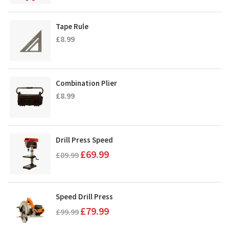
Tape Rule
£
8.99
Combination Plier
£
8.99
Drill Press Speed
Oorspronkelijke
Huidige
£
69.99
£
89.99
prijs
prijs
was:
is:
£89.99.
£69.99.
Speed Drill Press
Oorspronkelijke
Huidige
£
79.99
£
99.99
prijs
prijs