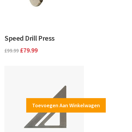
Speed Drill Press
Oorspronkelijke
Huidige
£
79.99
£
99.99
prijs
prijs
was:
is:
£99.99.
£79.99.
Toevoegen Aan Winkelwagen