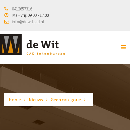
0412657316
Home
Ma - vrij: 09.00 - 17.00
info@dewitcad.nl
Over ons
Diensten
Veiligheidstekenwerk
Bouwkundige en
installatietekeningen
Design en Engineering
3D scannen / printen
Home
Nieuws
Geen categorie
Projecten
Nieuws