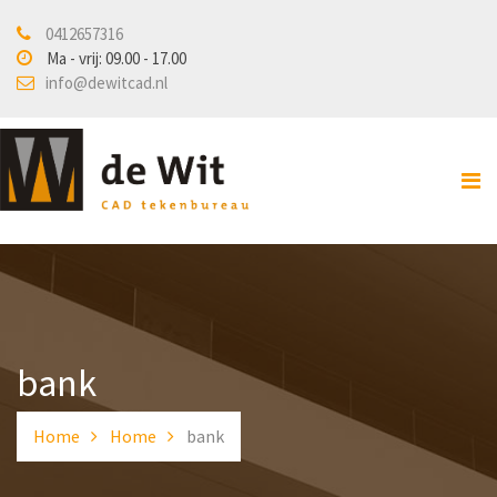
0412657316
Home
Ma - vrij: 09.00 - 17.00
info@dewitcad.nl
Over ons
Diensten
Veiligheidstekenwerk
Bouwkundige en
installatietekeningen
Design en Engineering
3D scannen / printen
bank
Projecten
Home
Home
bank
Nieuws